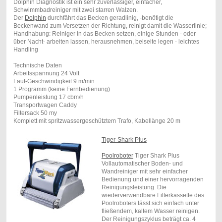
Dolphin Diagnostik ist ein sehr zuverlässiger, einfacher,
Schwimmbadreiniger mit zwei starren Walzen.
Der
Dolphin
durchfährt das Becken geradlinig, -benötigt die
Beckenwand zum Versetzen der Richtung, reinigt damit die Wasserlinie;
Handhabung: Reiniger in das Becken setzen, einige Stunden - oder
über Nacht- arbeiten lassen, herausnehmen, beiseite legen - leichtes
Handling
Technische Daten
Arbeitsspannung 24 Volt
Lauf-Geschwindigkeit 9 m/min
1 Programm (keine Fernbedienung)
Pumpenleistung 17 cbm/h
Transportwagen Caddy
Filtersack 50 my
Komplett mit spritzwassergeschütztem Trafo, Kabellänge 20 m
Tiger-Shark Plus
Poolroboter
Tiger Shark Plus
Vollautomatischer Boden- und
Wandreiniger mit sehr einfacher
Bedienung und einer hervorragenden
Reinigungsleistung. Die
wiederverwendbare Filterkassette des
Poolroboters lässt sich einfach unter
fließendem, kaltem Wasser reinigen.
Der Reinigungszyklus beträgt ca. 4