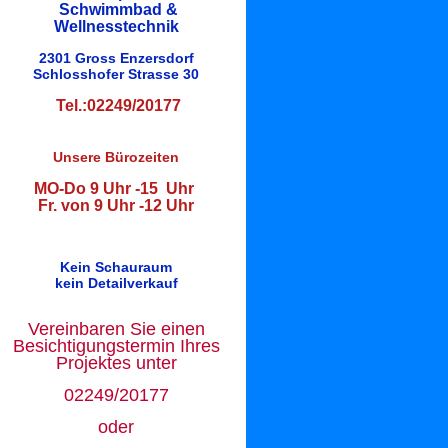
Schwimmbad &
Wellnesstechnik
2301 Gross Enzersdorf
Schlosshofer Strasse 30
Tel.:02249/20177
Unsere Bürozeiten
MO-Do 9 Uhr -15 Uhr
Fr. von 9 Uhr -12 Uhr
Kein Schauraum
kein Detailverkauf
Vereinbaren Sie einen
Besichtigungstermin Ihres
Projektes unter
02249/20177
oder