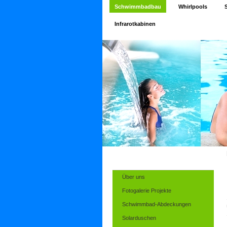
Schwimmbadbau
Whirlpools
Infrarotkabinen
Über uns
Fotogalerie Projekte
Schwimmbad-Abdeckungen
Solarduschen