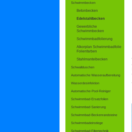
Schwimmbecken
Betonbecken
Edelstahlbecken
Gewerbliche
Schwimmbecken
Schwimmbadfolierung
Alkorplan Schwimmbadfolie
Folienfarben
Stahlmantelbecken
Schwallduschen
Automatische Wasseraufbereitung
Wasserdesinfektion
Automatische-Pool-Reiniger
Schwimmbad-Ersatzfolien
Schwimmbad-Sanierung
Schwimmbad-Beckenrandsteine
Schwimmbadeinstiege
Schwimmbad-Filtertechnik